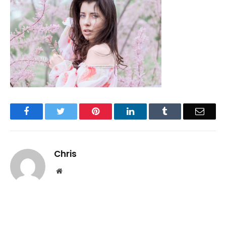
Facebook
Twitter
Pinterest
LinkedIn
Tumblr
Email
Chris
Website