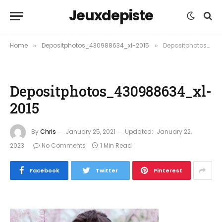
Jeuxdepiste
Home
Depositphotos_430988634_xl-2015
Depositphotos_430988634_xl-2015
»
»
Depositphotos_430988634_xl-
2015
By
Chris
January 25, 2021
Updated:
January 22,
2023
No Comments
1 Min Read
Facebook
Twitter
Pinterest